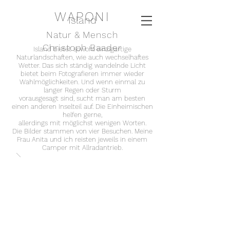
WAPONI
Island
Natur & Mensch
Christoph Baader
Island bietet sowohl einzigartige
Naturlandschaften, wie auch wechselhaftes
Wetter. Das sich ständig wandelnde Licht
bietet beim Fotografieren immer wieder
Wahlmöglichkeiten. Und wenn einmal zu
langer Regen oder Sturm
vorausgesagt sind, sucht man am besten
einen anderen Inselteil auf.
Die Einheimischen
helfen gerne,
allerdings mit möglichst wenigen Worten.
Die Bilder stammen von vier Besuchen. Meine
Frau Anita und ich reisten jeweils in einem
Camper mit Allradantrieb.